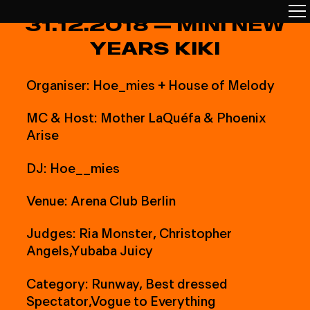
3
1
.
1
2
.
2
0
1
8
—
M
I
N
I
N
E
W
Y
E
A
R
S
K
I
K
I
O
r
g
a
n
i
s
e
r
:
H
o
e
_
m
i
e
s
+
H
o
u
s
e
o
f
M
e
l
o
d
y
M
C
&
H
o
s
t
:
M
o
t
h
e
r
L
a
Q
u
é
f
a
&
P
h
o
e
n
i
x
A
r
i
s
e
D
J
:
H
o
e
_
_
m
i
e
s
V
e
n
u
e
:
A
r
e
n
a
C
l
u
b
B
e
r
l
i
n
J
u
d
g
e
s
:
R
i
a
M
o
n
s
t
e
r
,
C
h
r
i
s
t
o
p
h
e
r
A
n
g
e
l
s
,
Y
u
b
a
b
a
J
u
i
c
y
C
a
t
e
g
o
r
y
:
R
u
n
w
a
y
,
B
e
s
t
d
r
e
s
s
e
d
S
p
e
c
t
a
t
o
r
,
V
o
g
u
e
t
o
E
v
e
r
y
t
h
i
n
g