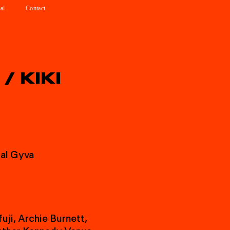
al
Contact
/
K
I
K
I
t
a
l
G
y
v
a
f
u
j
i
,
A
r
c
h
i
e
B
u
r
n
e
t
t
,