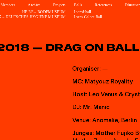
Members
Archive
Projects
Balls
References
Education
HE RE – BODEMUSEUM
Incrediball
X – DEUTSCHES HYGIENE MUSEUM
Icons Galore Ball
2
0
1
8
—
D
R
A
G
O
N
B
A
L
L
O
r
g
a
n
i
s
e
r
:
—
M
C
:
M
a
t
y
o
u
z
R
o
y
a
l
i
t
y
H
o
s
t
:
L
e
o
V
e
n
u
s
&
C
r
y
s
D
J
:
M
r
.
M
a
n
i
c
V
e
n
u
e
:
A
n
o
m
a
l
i
e
,
B
e
r
l
i
n
J
u
n
g
e
s
:
M
o
t
h
e
r
F
u
j
i
k
o
B