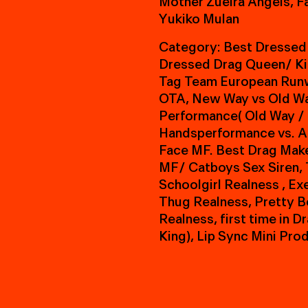
M
o
t
h
e
r
Z
u
e
i
r
a
A
n
g
e
l
s
,
F
Y
u
k
i
k
o
M
u
l
a
n
C
a
t
e
g
o
r
y
:
B
e
s
t
D
r
e
s
s
e
d
D
r
e
s
s
e
d
D
r
a
g
Q
u
e
e
n
/
K
i
T
a
g
T
e
a
m
E
u
r
o
p
e
a
n
R
u
n
O
T
A
,
N
e
w
W
a
y
v
s
O
l
d
W
P
e
r
f
o
r
m
a
n
c
e
(
O
l
d
W
a
y
/
H
a
n
d
s
p
e
r
f
o
r
m
a
n
c
e
v
s
.
A
F
a
c
e
M
F
.
B
e
s
t
D
r
a
g
M
a
k
M
F
/
C
a
t
b
o
y
s
S
e
x
S
i
r
e
n
,
S
c
h
o
o
l
g
i
r
l
R
e
a
l
n
e
s
s
,
E
x
T
h
u
g
R
e
a
l
n
e
s
s
,
P
r
e
t
t
y
B
R
e
a
l
n
e
s
s
,
f
i
r
s
t
t
i
m
e
i
n
D
r
K
i
n
g
)
,
L
i
p
S
y
n
c
M
i
n
i
P
r
o