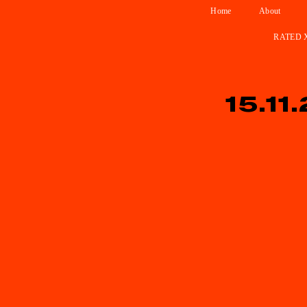
Home
About
RATED 
1
5
.
1
1
.