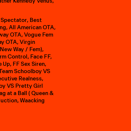
a
t
h
e
r
K
e
n
n
e
d
y
V
e
n
u
s
,
S
p
e
c
t
a
t
o
r
,
B
e
s
t
n
g
,
A
l
l
A
m
e
r
i
c
a
n
O
T
A
,
w
a
y
O
T
A
,
V
o
g
u
e
F
e
m
a
y
O
T
A
,
V
i
r
g
i
n
N
e
w
W
a
y
/
F
e
m
)
,
r
m
C
o
n
t
r
o
l
,
F
a
c
e
F
F
,
e
U
p
,
F
F
S
e
x
S
i
r
e
n
,
T
e
a
m
S
c
h
o
o
l
b
o
y
V
S
e
c
u
t
i
v
e
R
e
a
l
n
e
s
s
,
o
y
V
S
P
r
e
t
t
y
G
i
r
l
a
g
a
t
a
B
a
l
l
(
Q
u
e
e
n
&
d
u
c
t
i
o
n
,
W
a
a
c
k
i
n
g